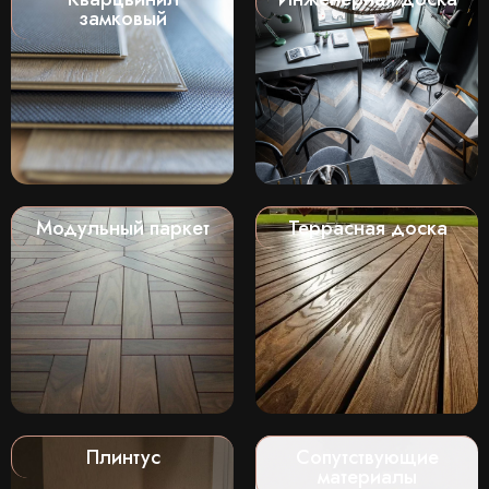
замковый
Модульный паркет
Террасная доска
Плинтус
Сопутствующие
материалы