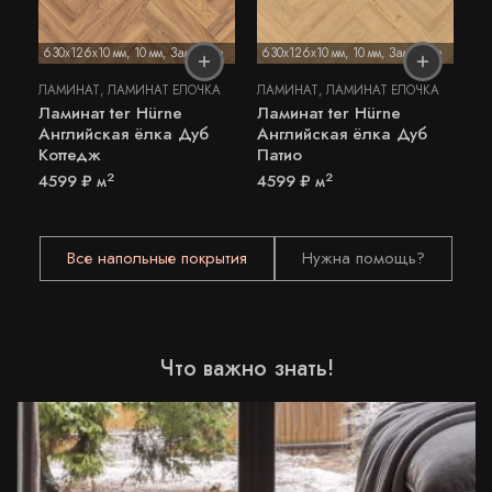
630х126x10 мм
,
10 мм
,
Замковое
630х126x10 мм
,
10 мм
,
Замковое
ЛАМИНАТ
,
ЛАМИНАТ ЁЛОЧКА
ЛАМИНАТ
,
ЛАМИНАТ ЁЛОЧКА
Ламинат ter Hürne
Ламинат ter Hürne
Английская ёлка Дуб
Английская ёлка Дуб
Коттедж
Патио
2
2
4599
₽
м
4599
₽
м
Все напольные покрытия
Нужна помощь?
Что важно знать!