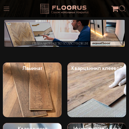
Ламинат
Кварцвинил клеевой
Кварцвинил
Инженерная доска