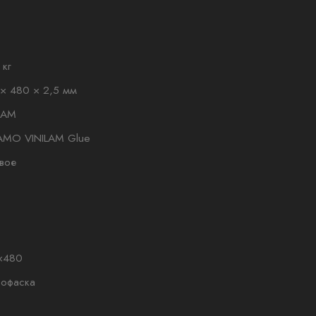
 кг
× 480 × 2,5 мм
LAM
AMO VINILAM Glue
вое
×480
рофаска