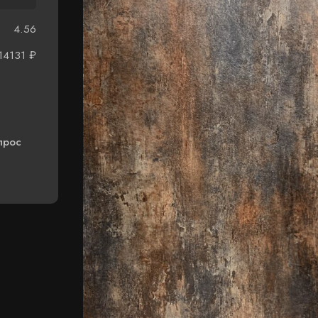
4.56
14131
₽
прос