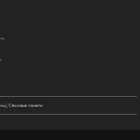
нь
%
ень)
,
Стеновые панели