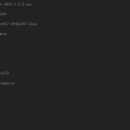
× 480 × 2,5 мм
LAM
AMO VINILAM Glue
вое
×470
рофаска