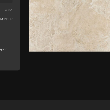
4.56
14131
₽
прос