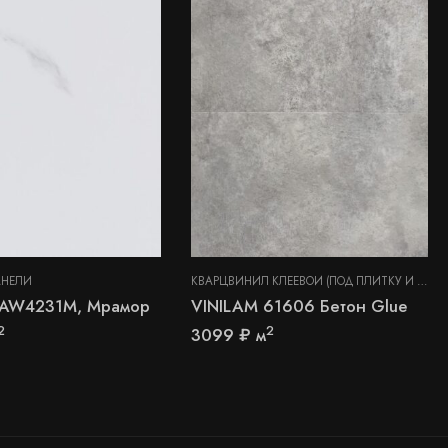
АНЕЛИ
 ПАНЕЛИ
КВАРЦВИНИЛ КЛЕЕВОЙ (ПОД ПЛИТКУ И КАМЕНЬ)
 AW4231M, Мрамор
VINILAM 61606 Бетон Glue
2
2
3099
₽
м