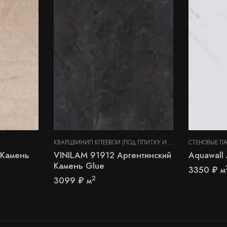
КВАРЦВИНИЛ КЛЕЕВОЙ (ПОД ПЛИТКУ И КАМЕНЬ)
СТЕНОВЫЕ П
,
СТЕНОВЫЕ
 Камень
VINILAM 91912 Аргентинский
Aquawall
Камень Glue
3350
₽
м
2
3099
₽
м