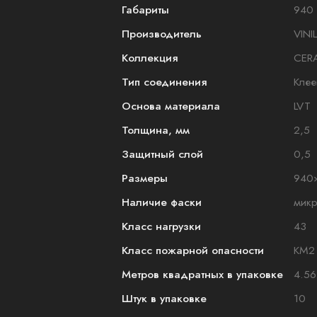
Габариты
940 
Производитель
VINI
Коллекция
CER
Тип соединения
Клее
Основа материала
LVT
Толщина, мм
2,5
Защитный слой
0,5
Размеры
940
Наличие фаски
мик
Класс нагрузки
43
Класс пожарной опасности
КМ2
Метров квадратных в упаковке
4.56
Штук в упаковке
10