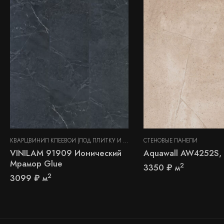
КВАРЦВИНИЛ КЛЕЕВОЙ (ПОД ПЛИТКУ И КАМЕНЬ)
СТЕНОВЫЕ ПАНЕЛИ
,
СТЕНОВЫЕ ПАНЕЛИ
VINILAM 91909 Ионический
Aquawall AW4252S,
Мрамор Glue
2
3350
₽
м
2
3099
₽
м