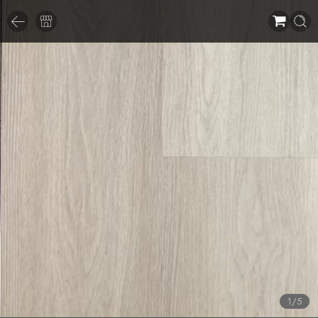
1
/
5