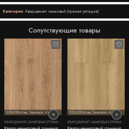
Категория:
Кварцвинил замковый (прямая укладка)
Сопутствующие товары
1220x180x4 мм
,
Замковое
,
4 мм
1520x220x4 мм
,
Замковое
,
4 мм
КВАРЦВИНИЛ ЗАМКОВЫЙ (ПРЯМАЯ УКЛАДКА)
КВАРЦВИНИЛ ЗАМКОВЫЙ (ПРЯМАЯ УКЛАДКА)
Кварц-виниловый ламинат
Кварц-виниловый ламинат