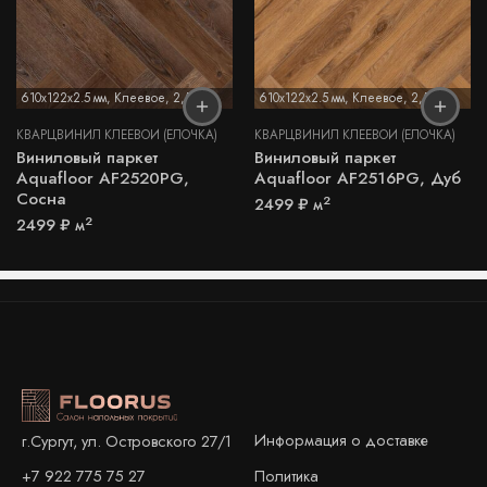
610x122x2.5 мм
,
Клеевое
,
2,5 мм
610x122x2.5 мм
,
Клеевое
,
2,5 мм
КВАРЦВИНИЛ КЛЕЕВОЙ (ЁЛОЧКА)
КВАРЦВИНИЛ КЛЕЕВОЙ (ЁЛОЧКА)
Виниловый паркет
Виниловый паркет
Aquafloor AF2520PG,
Aquafloor AF2516PG, Дуб
Сосна
2
2499
₽
м
2
2499
₽
м
Информация о доставке
г.Сургут, ул. Островского 27/1
+7 922 775 75 27
Политика