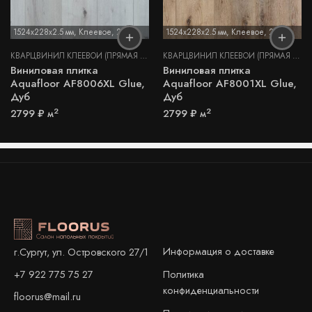
1524x228x2.5 мм
,
Клеевое
,
2,5 мм
1524x228x2.5 мм
,
Клеевое
,
2,5 мм
КВАРЦВИНИЛ КЛЕЕВОЙ (ПРЯМАЯ УКЛАДКА)
КВАРЦВИНИЛ КЛЕЕВОЙ (ПРЯМАЯ УКЛАДКА)
Виниловая плитка
Виниловая плитка
Aquafloor AF8006XL Glue,
Aquafloor AF8001XL Glue,
Дуб
Дуб
2
2
2799
₽
м
2799
₽
м
Информация о доставке
г.Сургут, ул. Островского 27/1
+7 922 775 75 27
Политика
конфиденциальности
floorus@mail.ru