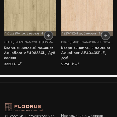
1520x220x4 мм
,
Замковое
,
4 мм
1220x182x4 мм
,
Замковое
,
4 мм
КВАРЦВИНИЛ ЗАМКОВЫЙ (ПРЯМАЯ УКЛАДКА)
КВАРЦВИНИЛ ЗАМКОВЫЙ (ПРЯМАЯ УКЛАДКА)
Кварц-виниловый ламинат
Кварц-виниловый ламинат
Aquafloor AF4083SXL, Дуб
Aquafloor AF4043SPLE,
селект
Дуб
2
2
3350
₽
м
2950
₽
м
Информация о доставке
г.Сургут, ул. Островского 27/1