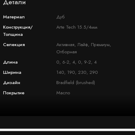
Детали
Материал
Дуб
Конструкция/
Arte Tech 15.5/4мм
Толщина
Селекция
Активная, Лайф, Премиум,
Отборная
Длина
0, 6-2, 4, 0, 9-2, 4
Ширина
140, 190, 230, 290
Дизайн
Bradfield (brushed)
Покрытие
Масло