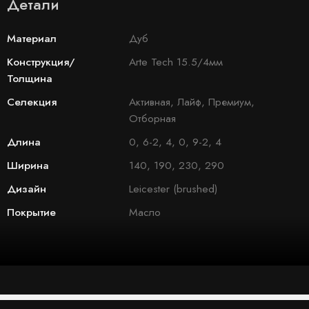
Детали
Материал
Дуб
Конструкция/
Arte Tech 15.5/4мм
Толщина
Селекция
Активная, Лайф, Премиум,
Отборная
Длина
0, 6-2, 4, 0, 9-2, 4
Ширина
140, 190, 230, 290
Дизайн
Leicester (brushed)
Покрытие
Масло