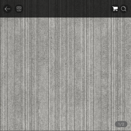
1
/
2