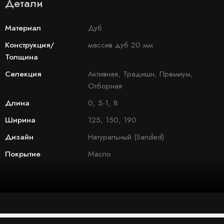
Детали
Материал
Дуб
Конструкция/
массив дуб 20 мм
Толщина
Селекция
Активная, Традишн, Премиум,
Отборная
Длина
0, 5-1, 8
Ширина
125, 150, 190
Дизайн
Натуральный (Sanded)
Покрытие
Масло