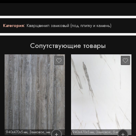
Категория:
Кварцвинил замковый (под плитку и камень)
Сопутствующие товары
940x470x5 мм
,
Замковое
,
мм
940x470x5 мм
,
Замковое
,
5 мм