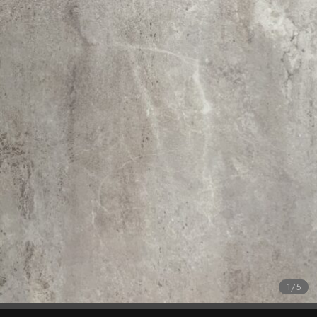
1
/
5