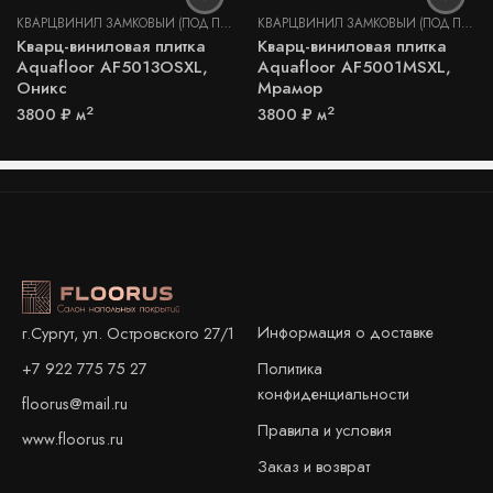
КВАРЦВИНИЛ ЗАМКОВЫЙ (ПОД ПЛИТКУ И КАМЕНЬ)
КВАРЦВИНИЛ ЗАМКОВЫЙ (ПОД ПЛИТКУ И КАМЕНЬ)
Кварц-виниловая плитка
Кварц-виниловая плитка
Aquafloor AF5013OSXL,
Aquafloor AF5001MSXL,
Оникс
Мрамор
2
2
3800
₽
м
3800
₽
м
Информация о доставке
г.Сургут, ул. Островского 27/1
+7 922 775 75 27
Политика
конфиденциальности
floorus@mail.ru
Правила и условия
www.floorus.ru
Заказ и возврат