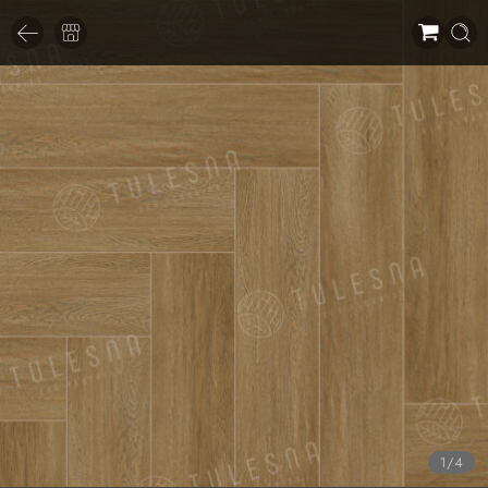
1
/
4