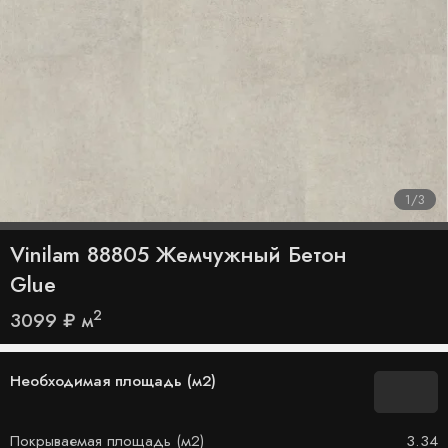
1
/
3
Vinilam 88805 Жемчужный Бетон
Glue
2
3099
₽
м
Необходимая площадь (м2)
Покрываемая площадь (м2)
3.34