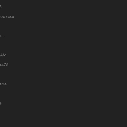
3
рофаска
нь
LAM
×475
вое
%