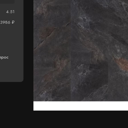
4.51
13986
₽
прос