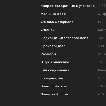
Метров квадратных в упаковке
4,51
Наличие фаски
мик
Основа материала
LVT
Оттенок
Каме
Подходит для теплого пола
Да
Производитель
VINI
Размеры
950
Штук в упаковке
10
Тип соединения
Клее
Толщина, мм
2,5
Влагостойкость
100
Защитный слой
0,5