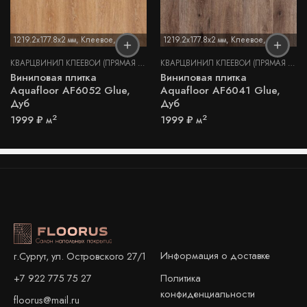
1219.2x177.8x2 мм
,
Клеевое
,
2 мм
1219.2x177.8x2 мм
,
Клеевое
,
2 мм
КВАРЦВИНИЛ КЛЕЕВОЙ (ПРЯМАЯ УКЛАДКА)
КВАРЦВИНИЛ КЛЕЕВОЙ (ПРЯМАЯ УКЛАДКА)
Виниловая плитка
Виниловая плитка
Aquafloor AF6052 Glue,
Aquafloor AF6041 Glue,
Дуб
Дуб
2
2
1999
₽
м
1999
₽
м
Информация о доставке
г.Сургут, ул. Островского 27/1
+7 922 775 75 27
Политика
конфиденциальности
floorus@mail.ru