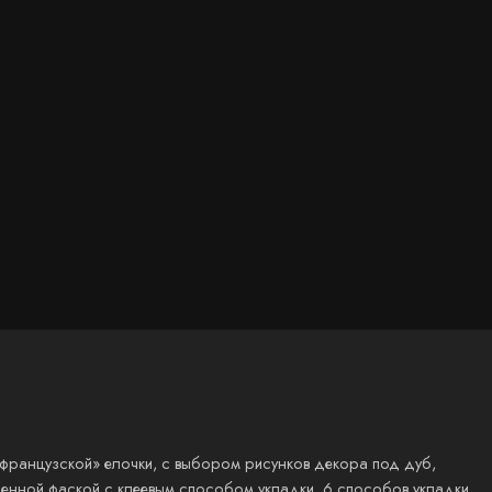
 «французской» елочки, с выбором рисунков декора под дуб,
ашенной фаской с клеевым способом укладки. 6 способов укладки,