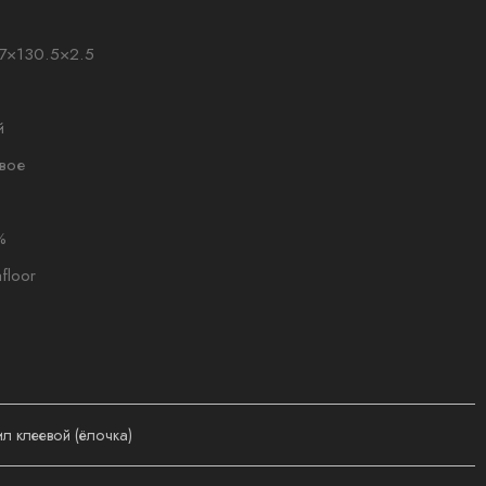
7×130.5×2.5
й
вое
%
floor
л клеевой (ёлочка)