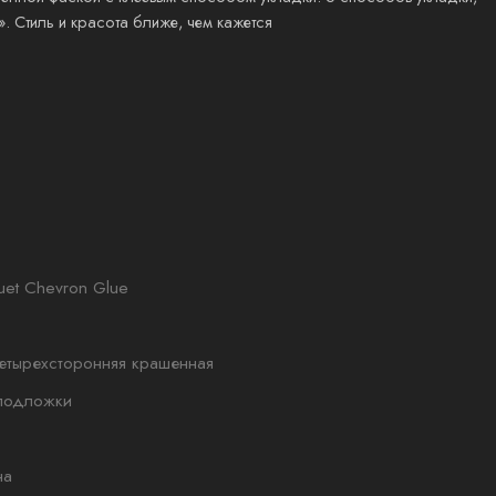
». Стиль и красота ближе, чем кажется
uet Chevron Glue
етырехсторонняя крашенная
подложки
на