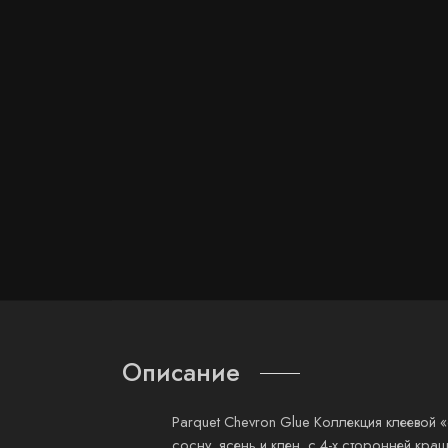
Описание
Parquet Chevron Glue Коллекция клеевой
сосну, ясень и клен, с 4-х сторонней кр