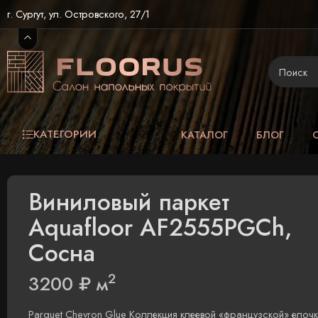
г. Сургут, ул. Островского, 27/1
КАТЕГОРИИ
КАТАЛОГ
БЛОГ
Виниловый паркет
Aquafloor AF2555PGCh,
Сосна
2
3200
₽
м
Parquet Chevron Glue Коллекция клеевой «французской» елочк