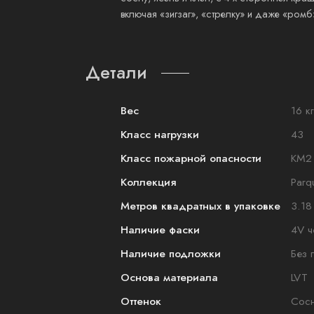
включая «зигзаг», «стрелку» и даже «ромб
Детали
Вес
16 кг
Класс нагрузки
43
Класс пожарной опасности
КМ2
Коллекция
Parq
Метров квадратных в упаковке
3.18
Наличие фаски
4V ч
Наличие подложки
Без 
Основа материала
LVT
Оттенок
Сос