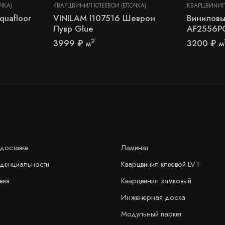
ЧКА)
КВАРЦВИНИЛ КЛЕЕВОЙ (ЁЛОЧКА)
КВАРЦВИНИЛ 
quafloor
VINILAM I107516 Шеврон
Виниловы
Лувр Glue
AF2556P
2
3999
₽
м
3200
₽
м
доставке
Ламинат
иденциальности
Кварцвинил клеевой LVT
вия
Кварцвинил замковый
Инженерная доска
Модульный паркет