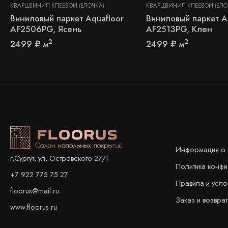
КВАРЦВИНИЛ КЛЕЕВОЙ (ЁЛОЧКА)
КВАРЦВИНИЛ КЛЕЕВОЙ (ЁЛО
Виниловый паркет Aquafloor
Виниловый паркет A
AF2506PG, Ясень
AF2513PG, Клен
2
2
2499
₽
м
2499
₽
м
Информация о 
г.Сургут, ул. Островского 27/1
Политика конф
+7 922 775 75 27
Правила и усло
floorus@mail.ru
Заказ и возврат
www.floorus.ru