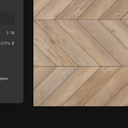
3.18
10176
₽
прос