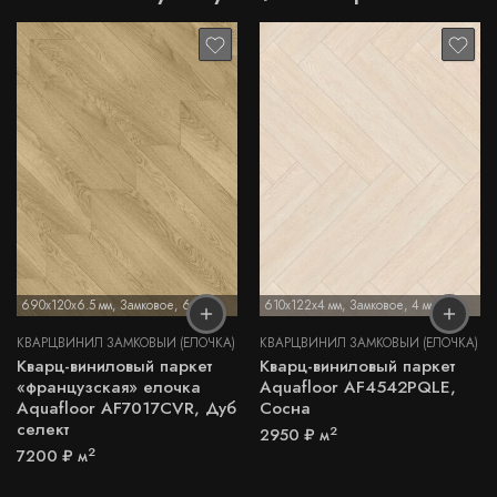
690x120x6.5 мм
,
Замковое
,
6,5 мм
610x122x4 мм
,
Замковое
,
4 мм
КВАРЦВИНИЛ ЗАМКОВЫЙ (ЁЛОЧКА)
КВАРЦВИНИЛ ЗАМКОВЫЙ (ЁЛОЧКА)
Кварц-виниловый паркет
Кварц-виниловый паркет
«французская» елочка
Aquafloor AF4542PQLE,
Aquafloor AF7017CVR, Дуб
Сосна
селект
2
2950
₽
м
2
7200
₽
м