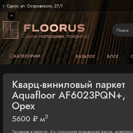
г. Сургут, ул. Островского, 27/1
КАТЕГОРИИ
КАТАЛОГ
БЛОГ
Кварц-виниловый паркет
Aquafloor AF6023PQN+,
Орех
2
5600
₽
м
Тиснение в регистр, 4-х сторонняя крашенная фаска, интегрир