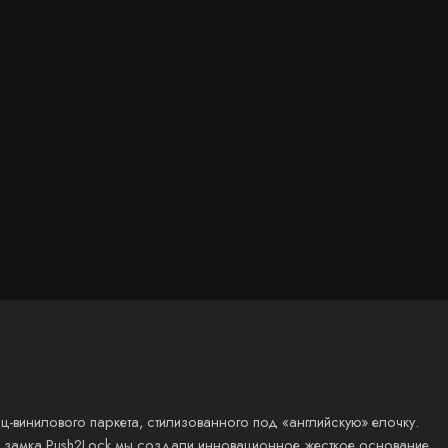
ц-винилового паркета, стилизованного под «английскую» елочку.
ы замка Push2Lock мы создали инновационное жесткое основание