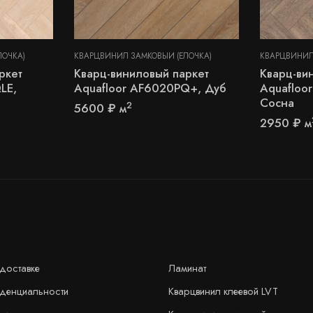
ЛОЧКА)
КВАРЦВИНИЛ ЗАМКОВЫЙ (ЁЛОЧКА)
КВАРЦВИНИЛ
ркет
Кварц-виниловый паркет
Кварц-ви
LE,
Aquafloor AF6020PQ+, Дуб
Aquafloo
Сосна
2
5600
₽
м
2950
₽
м
доставке
Ламинат
иденциальности
Кварцвинил клеевой LVT