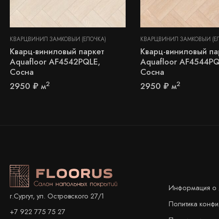
КВАРЦВИНИЛ ЗАМКОВЫЙ (ЁЛОЧКА)
КВАРЦВИНИЛ ЗАМКОВЫЙ (Ё
Кварц-виниловый паркет
Кварц-виниловый па
Aquafloor AF4542PQLE,
Aquafloor AF4544PQ
Сосна
Сосна
2
2
2950
₽
м
2950
₽
м
Информация о 
г.Сургут, ул. Островского 27/1
Политика конф
+7 922 775 75 27