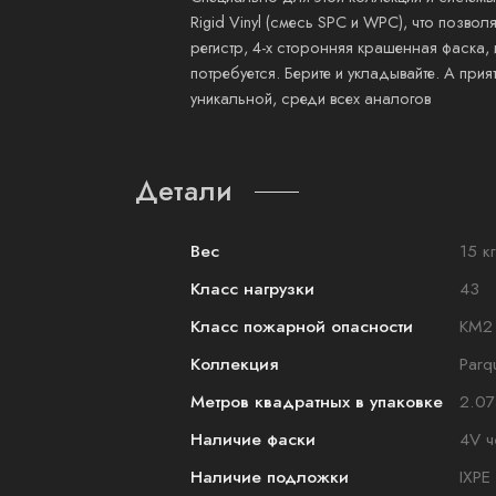
Rigid Vinyl (смесь SPC и WPC), что позво
регистр, 4-х сторонняя крашенная фаска,
потребуется. Берите и укладывайте. А при
уникальной, среди всех аналогов
Детали
Вес
15 кг
Класс нагрузки
43
Класс пожарной опасности
КМ2
Коллекция
Parq
Метров квадратных в упаковке
2.07
Наличие фаски
4V ч
Наличие подложки
IXPE