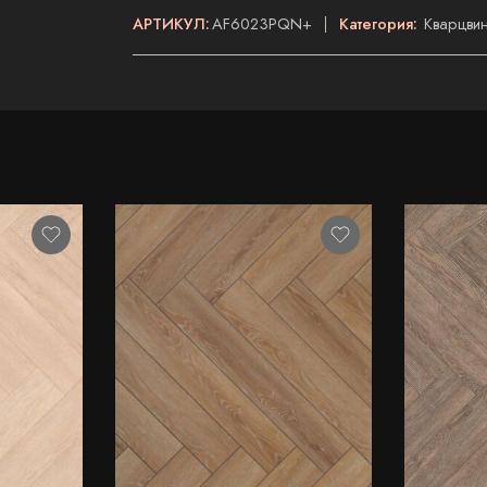
АРТИКУЛ:
AF6023PQN+
Категория:
Кварцвин