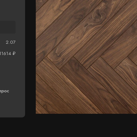
2.07
11614
₽
прос