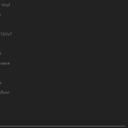
 Vinyl
х
x120x7
й
ковое
%
floor