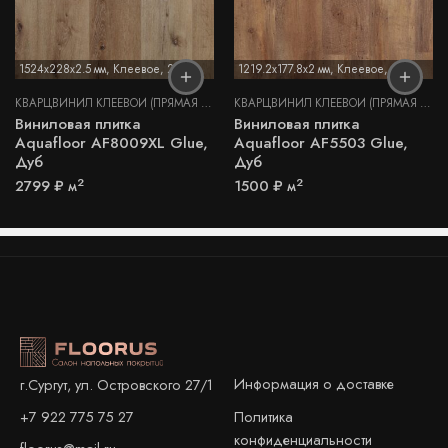
1524x228x2.5 мм
,
Клеевое
,
2,5 мм
1219.2x177.8x2 мм
,
Клеевое
,
2 мм
КВАРЦВИНИЛ КЛЕЕВОЙ (ПРЯМАЯ УКЛАДКА)
КВАРЦВИНИЛ КЛЕЕВОЙ (ПРЯМАЯ УКЛАДКА)
Виниловая плитка
Виниловая плитка
Aquafloor AF8009XL Glue,
Aquafloor AF5503 Glue,
Дуб
Дуб
2
2
2799
₽
м
1500
₽
м
Информация о доставке
г.Сургут, ул. Островского 27/1
+7 922 775 75 27
Политика
конфиденциальности