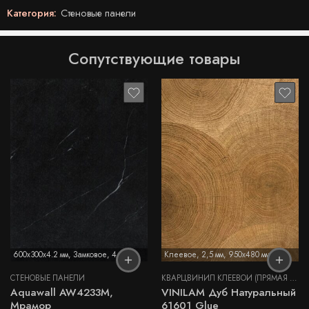
Категория:
Стеновые панели
Сопутствующие товары
600x300x4.2 мм
,
Замковое
,
4,2 мм
Клеевое
,
2,5 мм
,
950x480 мм
СТЕНОВЫЕ ПАНЕЛИ
КВАРЦВИНИЛ КЛЕЕВОЙ (ПРЯМАЯ УКЛАДКА)
Aquawall AW4233M,
VINILAM Дуб Натуральный
Мрамор
61601 Glue