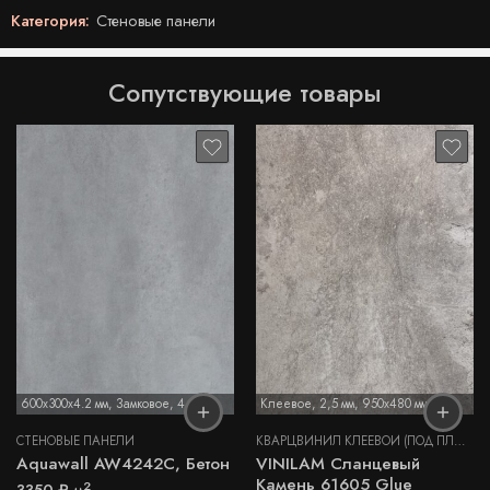
Категория:
Стеновые панели
Сопутствующие товары
600x300x4.2 мм
,
Замковое
,
4,2 мм
Клеевое
,
2,5 мм
,
950x480 мм
СТЕНОВЫЕ ПАНЕЛИ
КВАРЦВИНИЛ КЛЕЕВОЙ (ПОД ПЛИТКУ И КАМЕНЬ)
Aquawall AW4242C, Бетон
VINILAM Сланцевый
Камень 61605 Glue
2
3350
₽
м