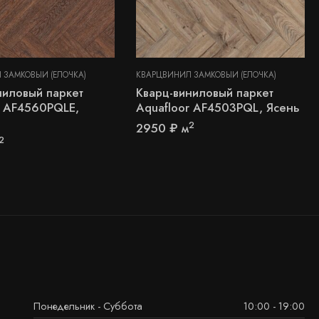
 ЗАМКОВЫЙ (ЁЛОЧКА)
КВАРЦВИНИЛ ЗАМКОВЫЙ (ЁЛОЧКА)
ниловый паркет
Кварц-виниловый паркет
r AF4560PQLE,
Aquafloor AF4503PQL, Ясень
2
2950
₽
м
2
Понедельник - Суббота
10:00 - 19:00