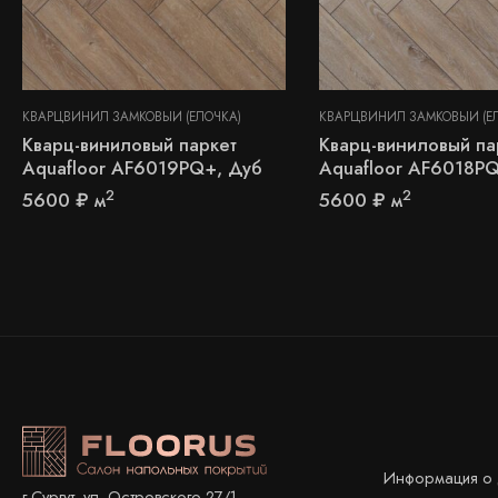
КВАРЦВИНИЛ ЗАМКОВЫЙ (ЁЛОЧКА)
КВАРЦВИНИЛ ЗАМКОВЫЙ (Ё
Кварц-виниловый паркет
Кварц-виниловый па
Aquafloor AF6019PQ+, Дуб
Aquafloor AF6018P
2
2
5600
₽
м
5600
₽
м
Информация о 
г.Сургут, ул. Островского 27/1