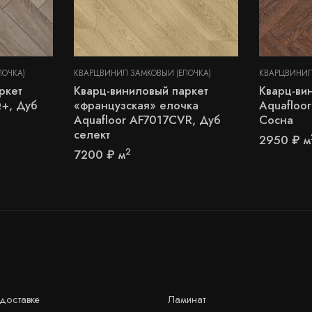
ЛОЧКА)
КВАРЦВИНИЛ ЗАМКОВЫЙ (ЁЛОЧКА)
КВАРЦВИНИЛ
ркет
Кварц-виниловый паркет
Кварц-ви
Q+, Дуб
«французская» елочка
Aquafloo
Aquafloor AF7017CVR, Дуб
Сосна
селект
2950
₽
м
2
7200
₽
м
доставке
Ламинат