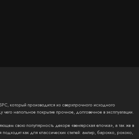
SPC, который производится из сверхпрочного исходного
ду чего напольное покрытие прочное, долговечное в эксплуатации.
яющем свою популярность декоре «венгерская елочка», а так же в
подходит как для классических стилей: ампир, барокко, рококо,