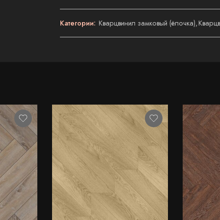
Категории:
Кварцвинил замковый (ёлочка)
,
Кварцв