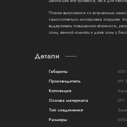
шебби-шик или прованса, так и для лакон
Планки выпускаются со встроенным замком
самостоятельно монтировать покрытие. Aq
выдерживать повышенную влажность, регу
зоны, ванной комнаты и даже зоны у бас
Детали
Габариты
600 
Производитель
MY 
Коллекция
Aqua
Основа материала
SPC
Тип соединения
Зам
Размеры
600