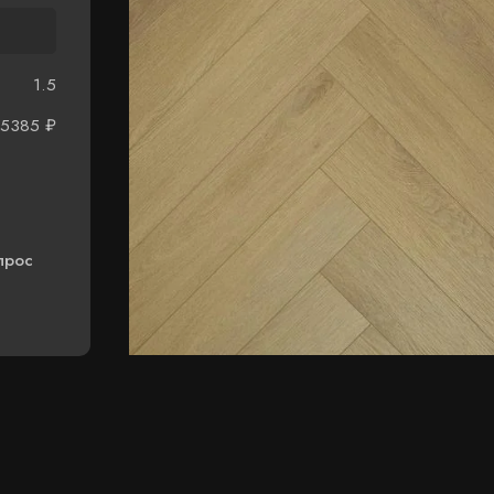
1.5
5385
₽
прос