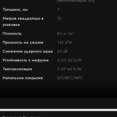
пенополистирол XPS
Толщина, мм
3
Метров квадратных в
10
упаковке
Плотность
80 кг /м³
Прочность на сжатие
142 кПА
Снижение ударного шума
23 dB
Устойчивость к нагрузке
0,03 m2 k/W
Теплоизоляция
0.07 m2 k/W
Напольное покрытие
LVT/SPC/WPC