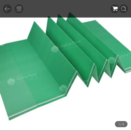
1
/
4