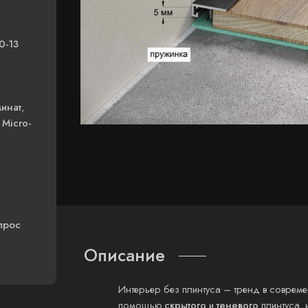
0-13
минат
,
с
Micro-
прос
Описание
Интерьер без плинтуса – тренд в соврем
помощью
скрытого
и
теневого
плинтуса, 