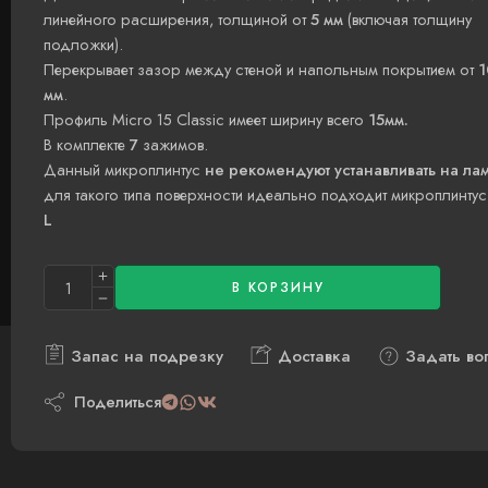
линейного расширения, толщиной от
5 мм
(включая толщину
подложки).
Перекрывает зазор между стеной и напольным покрытием от
1
мм
.
Профиль Micro 15 Classic имеет ширину всего
15мм.
В комплекте
7
зажимов.
Данный микроплинтус
не рекомендуют устанавливать на ла
для такого типа поверхности идеально подходит микроплинту
L
В КОРЗИНУ
Запас на подрезку
Доставка
Задать во
Поделиться