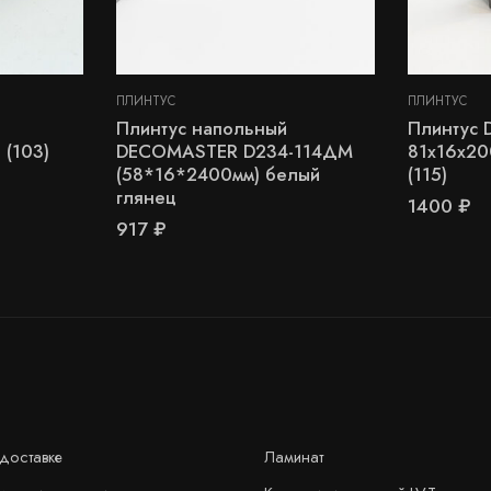
ПЛИНТУС
ПЛИНТУС
Плинтус напольный
Плинтус 
 (103)
DECOMASTER D234-114ДМ
81х16х20
(58*16*2400мм) белый
(115)
глянец
1400
₽
917
₽
доставке
Ламинат