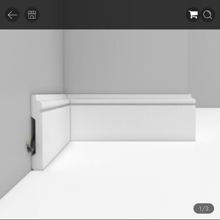
1
/
3