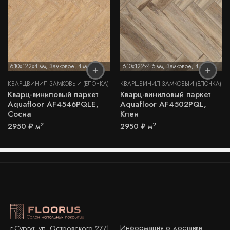
610x122x4 мм
,
Замковое
,
4 мм
610x122x4.5 мм
,
Замковое
,
4,5 мм
КВАРЦВИНИЛ ЗАМКОВЫЙ (ЁЛОЧКА)
КВАРЦВИНИЛ ЗАМКОВЫЙ (ЁЛОЧКА)
Кварц-виниловый паркет
Кварц-виниловый паркет
Aquafloor AF4546PQLE,
Aquafloor AF4502PQL,
Сосна
Клен
2
2
2950
₽
м
2950
₽
м
Информация о доставке
г.Сургут, ул. Островского 27/1