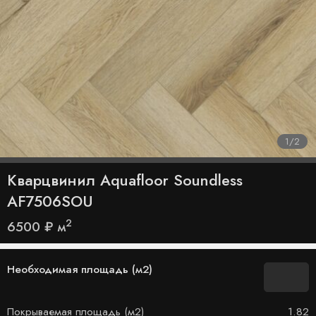
1
/
2
Кварцвинил Aquafloor Soundless
AF7506SOU
2
6500
₽
м
Необходимая площадь (м2)
Покрываемая площадь (м2)
1.82