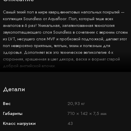
Самый тихий пол в мире кварц-виниловых напольных покрытий —
коллекция Soundless от Aquafloor. Пол, который тише всех
аналогов в 6 раз! Уникальная, запатентованная технология
звукопоглащающего слоя Soundless в сочетании с верхним слоем
из LVT, несущего слоя MVF и пробковой подложкой, делает этот
пол невероятно приятным, теплым, тихим и полезным для
здоровья. Дополняет все это техническое великолепие 4-х
сторонняя, крашенная в цвет декора, фаска и формат старой
доброй английской елочки.
Детали
Вес
20,93 кг
Габариты
710 × 142 × 7,5 мм
Класс нагрузки
43