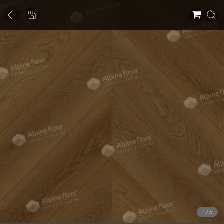
1
/
5