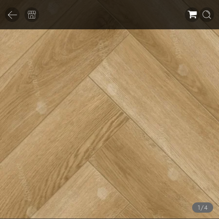
1
/
4