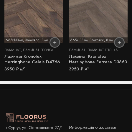
665x133 мм
,
Замковое
,
8 мм
665x133 мм
,
Замковое
,
8 мм
ЛАМИНАТ
,
ЛАМИНАТ ЁЛОЧКА
ЛАМИНАТ
,
ЛАМИНАТ ЁЛОЧКА
Ламинат Kronotex
Ламинат Kronotex
Herringbone Calais D4766
Herringbone Ferrara D3860
2
2
3950
₽
м
3950
₽
м
Информация о доставке
г.Сургут, ул. Островского 27/1