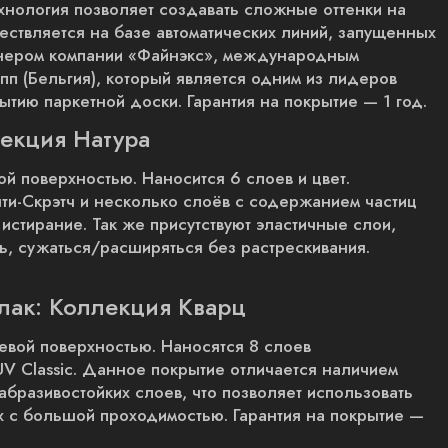
ехнология позволяет создавать сложные оттенки на
ествляется на базе автоматических линий, запущенных
ртнером компании «Файнэкс», международным
 (Бельгия), который является одним из лидеров
ытию паркетной доски. Гарантия на покрытие — 1 год.
екция Натура
ой поверхностью. Наносится 6 слоев и цвет.
нти-Скрэтч и несколько слоёв с содержанием частиц
стирание. Так же присутствуют эластичные слои,
, сужаться/расширяться без растрескивания.
лак: Коллекция Кварц
цевой поверхностью. Наносятся 8 слоев
UV Classic. Данное покрытие отличается наличием
абразивостойких слоев, что позволяет использовать
ах с большой проходимостью. Гарантия на покрытие —