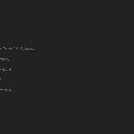
e Tech 15.5/4мм
йлвуд
9-2, 4
0
dwood)