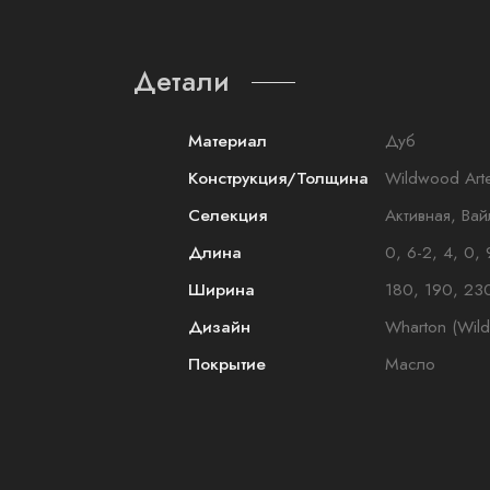
Детали
Материал
Дуб
Конструкция/Толщина
Wildwood Art
Селекция
Активная, Ва
Длина
0, 6-2, 4, 0, 
Ширина
180, 190, 23
Дизайн
Wharton (Wil
Покрытие
Масло