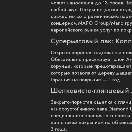
может наноситься до 13 слоев. Т
любой вкус. Покрытие доски осущ
совместно со стратегическим па
концерном MAPO Group/Мапо групп
европейского рынка услуг по покр
Суперматовый лак: Колл
Открыто-пористая отделка с матов
Обязательно присутствует слой А
корунда, которые предотвращают и
которые позволяют дереву дышать
Гарантия на покрытие — 1 год.
Шелковисто-глянцевый 
Закрыто-пористая отделка с глян
износоустойчивого лака Diamond 
специального эластичного слоя и 
пол с таким покрытием на объект
3 года.