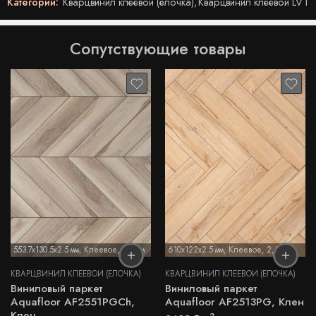
Категории:
Кварцвинил клеевой (ёлочка)
,
Кварцвинил клеевой LVT
Сопутствующие товары
553.7x130.5x2.5 мм
,
Клеевое
,
2,5 мм
610x122x2.5 мм
,
Клеевое
,
2,5 мм
КВАРЦВИНИЛ КЛЕЕВОЙ (ЁЛОЧКА)
КВАРЦВИНИЛ КЛЕЕВОЙ (ЁЛОЧКА)
Виниловый паркет
Виниловый паркет
Aquafloor AF2551PGCh,
Aquafloor AF2513PG, Клен
Клен
2