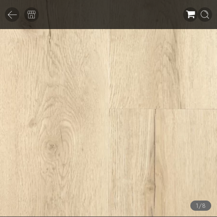
1
/
8