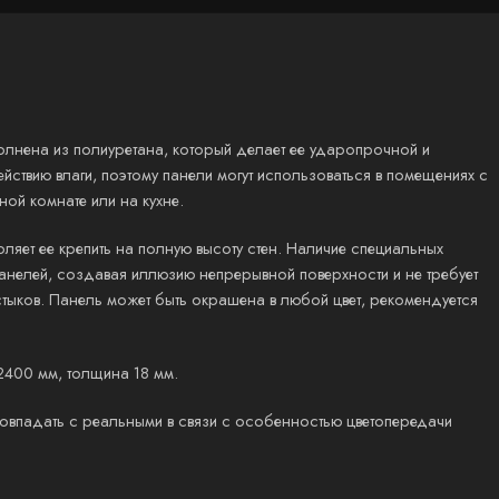
полнена из полиуретана, который делает ее ударопрочной и
йствию влаги, поэтому панели могут использоваться в помещениях с
ой комнате или на кухне.
яет ее крепить на полную высоту стен. Наличие специальных
анелей, создавая иллюзию непрерывной поверхности и не требует
тыков. Панель может быть окрашена в любой цвет, рекомендуется
2400 мм, толщина 18 мм.
 совпадать с реальными в связи с особенностью цветопередачи