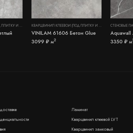
КВАРЦВИНИЛ КЛЕЕВОЙ (ПОД ПЛИТКУ И КАМЕНЬ)
,
СТЕНОВЫЕ ПАНЕЛИ
КВАРЦВИНИЛ КЛЕЕВОЙ (ПОД ПЛИТКУ И КАМЕНЬ)
СТЕНОВЫЕ П
,
СТЕНОВЫЕ
етлый
VINILAM 61606 Бетон Glue
Aquawal
2
3099
₽
м
3350
₽
м
доставке
Ламинат
иденциальности
Кварцвинил клеевой LVT
вия
Кварцвинил замковый