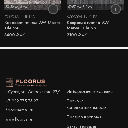
50x50 мм
,
6 мм
50x50 мм
,
5,2 мм
КОВРОВАЯ ПЛИТКА
КОВРОВАЯ ПЛИТКА
Ковровая плитка AW Macro
Ковровая плитка AW
Tile 94
Marvel Tile 98
2
2
3400
₽
м
3100
₽
м
Информация о доставке
г.Сургут, ул. Островского 27/1
+7 922 775 75 27
Политика
конфиденциальности
floorus@mail.ru
Правила и условия
www.floorus.ru
Заказ и возврат