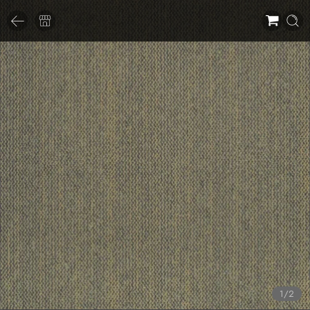
1
/
2