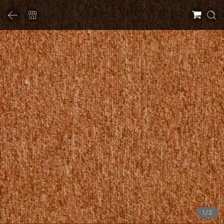
1
/
2