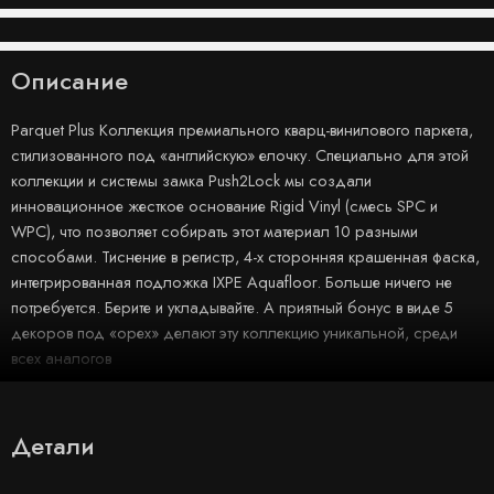
Описание
Parquet Plus Коллекция премиального кварц-винилового паркета,
стилизованного под «английскую» елочку. Специально для этой
коллекции и системы замка Push2Lock мы создали
инновационное жесткое основание Rigid Vinyl (смесь SPC и
WPC), что позволяет собирать этот материал 10 разными
способами. Тиснение в регистр, 4-х сторонняя крашенная фаска,
интегрированная подложка IXPE Aquafloor. Больше ничего не
потребуется. Берите и укладывайте. А приятный бонус в виде 5
декоров под «орех» делают эту коллекцию уникальной, среди
всех аналогов
Детали