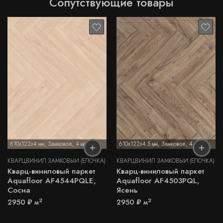
Сопутствующие товары
610x122x4 мм
,
Замковое
,
4 мм
610x122x4.5 мм
,
Замковое
,
4,5 мм
КВАРЦВИНИЛ ЗАМКОВЫЙ (ЁЛОЧКА)
КВАРЦВИНИЛ ЗАМКОВЫЙ (ЁЛОЧКА)
Кварц-виниловый паркет
Кварц-виниловый паркет
Aquafloor AF4544PQLE,
Aquafloor AF4503PQL,
Сосна
Ясень
2
2
2950
₽
м
2950
₽
м