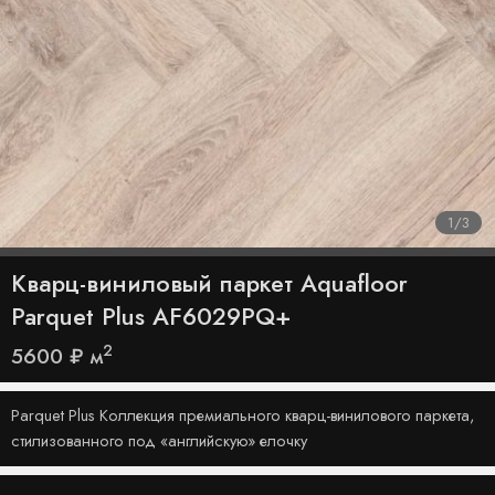
1
/
3
Кварц-виниловый паркет Aquafloor
Parquet Plus AF6029PQ+
2
5600
₽
м
Parquet Plus Коллекция премиального кварц-винилового паркета,
стилизованного под «английскую» елочку