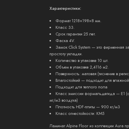
Характеристики:
Формат 1218×198×8 мм.
Класс 33.
Срок гарантии 25 лет.
Фаска 4V.
Замок Click System — это фирменная з
простоту укладки.
Количество в упаковке 10 шт.
Объем в упаковке 2,4116 м2.
Поверхность: матовая (тиснение в регис
Влагостойкий — подходит для влажной
Подходит для теплого пола
Класс эмиссии формальдегида — E1 (о
мг/м3 воздуха)
Плотность HDF-плиты — 900 кг/м3
Класс огнестойкости: КМ5
Ламинат Alpine Floor из коллекции Aura 