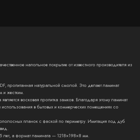
чественное напольное покрытие от известного производителя из
DF, пропитанная натуральной смолой. Это делает ламинат
 и жестким.
является восковая пропитка замков. Благодаря этому ламинат
я использования в бытовых и коммерческих помещениях со
ополосных планок с фаской по периметру. Имитация под дуб
 вид.
25 лет, а формат ламината — 1218×198×8 мм.