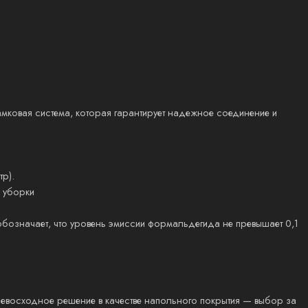
амковая система, которая гарантирует надежное соединение и
тр).
 уборки
бозначает, что уровень эмиссии формальдегида не превышает 0,1
превосходное решение в качестве напольного покрытия — выбор за