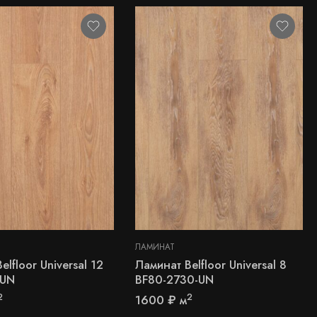
ЛАМИНАТ
elfloor Universal 12
Ламинат Belfloor Universal 8
-UN
BF80-2730-UN
2
2
1600
₽
м