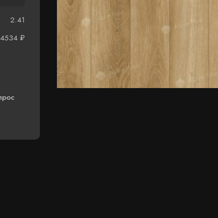
2.41
4534
₽
прос