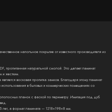
чественное напольное покрытие от известного производителя из
DF, пропитанная натуральной смолой. Это делает ламинат
 и жестким.
является восковая пропитка замков. Благодаря этому ламинат
я использования в бытовых и коммерческих помещениях со
ополосных планок с фаской по периметру. Имитация под дуб
 вид.
25 лет, а формат ламината — 1218×198×8 мм.