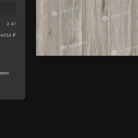
2.41
4534
₽
прос