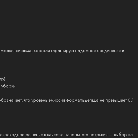
амковая система, которая гарантирует надежное соединение и
тр).
 уборки
бозначает, что уровень эмиссии формальдегида не превышает 0,1
превосходное решение в качестве напольного покрытия — выбор за