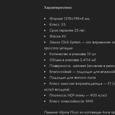
Характеристики:
Формат 1218×198×8 мм.
Класс 33.
Срок гарантии 25 лет.
Фаска 4V.
Замок Click System — это фирменная з
простоту укладки.
Количество в упаковке 10 шт.
Объем в упаковке 2,4116 м2.
Поверхность: матовая (тиснение в регис
Влагостойкий — подходит для влажной
Подходит для теплого пола
Класс эмиссии формальдегида — E1 (о
мг/м3 воздуха)
Плотность HDF-плиты — 900 кг/м3
Класс огнестойкости: КМ5
Ламинат Alpine Floor из коллекции Aura 