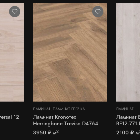
ЛАМИНАТ
,
ЛАМИНАТ ЁЛОЧКА
ЛАМИНАТ
ersal 12
Ламинат Kronotex
Ламинат B
Herringbone Treviso D4764
BF12-771
2
3950
₽
м
2100
₽
м