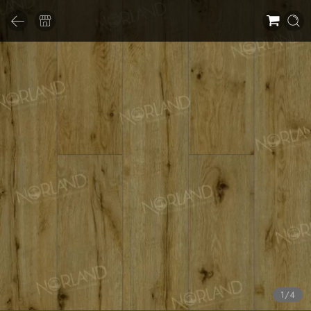
1
/
4