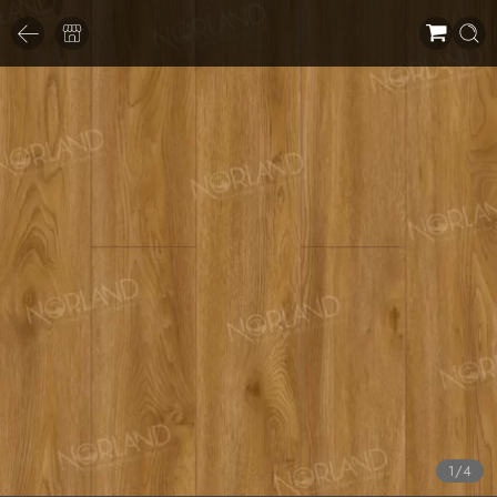
1
/
4