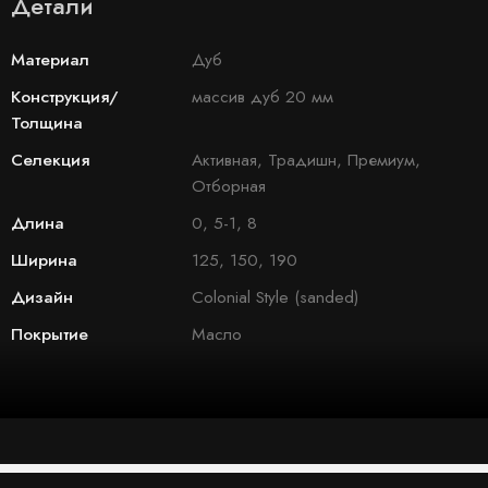
Детали
Материал
Дуб
Конструкция/
массив дуб 20 мм
Толщина
Селекция
Активная, Традишн, Премиум,
Отборная
Длина
0, 5-1, 8
Ширина
125, 150, 190
Дизайн
Colonial Style (sanded)
Покрытие
Масло