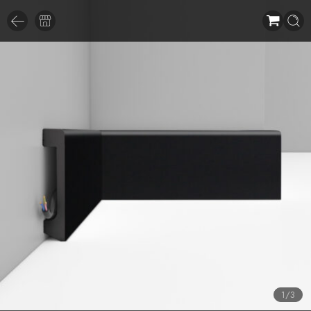
1
/
3