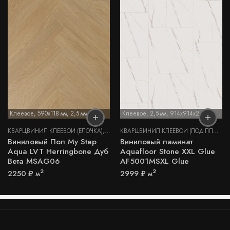
Клеевое
,
590x118 мм
,
2,5 мм
Клеевое
,
2,5 мм
,
914х914х2,5 мм
КВАРЦВИНИЛ КЛЕЕВОЙ (ЁЛОЧКА)
,
КВАРЦВИНИЛ КЛЕЕВОЙ LVT
КВАРЦВИНИЛ КЛЕЕВОЙ (ПОД ПЛИТКУ И КАМЕНЬ)
Виниловый Пол My Step
Виниловый ламинат
Aqua LVT Herringbone Дуб
Aquafloor Stone XXL Glue
Вета MSAG06
AF5001MSXL Glue
2
2
2250
₽
м
2999
₽
м