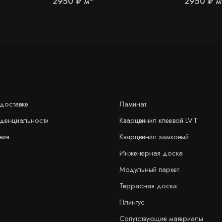
2950
₽
м
2950
₽
м
доставке
Ламинат
иденциальности
Кварцвинил клеевой LVT
вия
Кварцвинил замковый
Инженерная доска
Модульный паркет
Террасная доска
Плинтус
Сопутствующие материалы