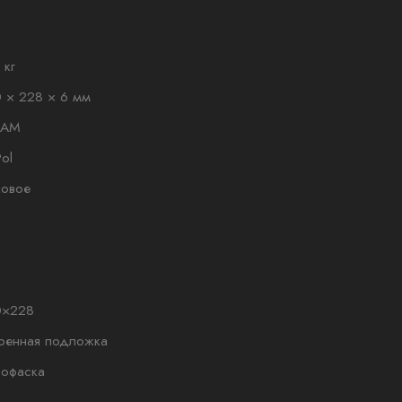
 кг
 × 228 × 6 мм
LAM
Pol
ковое
0×228
оенная подложка
рофаска