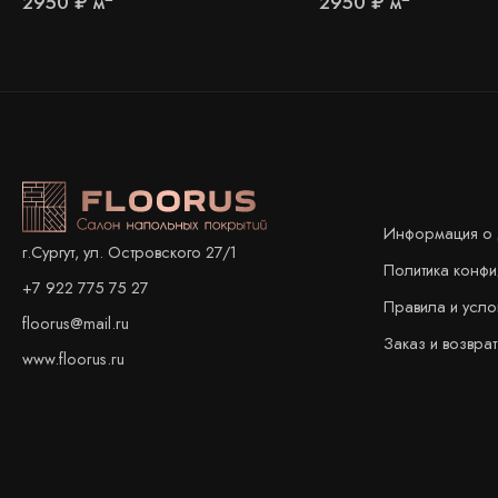
2950
₽
м
2950
₽
м
Информация о 
г.Сургут, ул. Островского 27/1
Политика конф
+7 922 775 75 27
Правила и усло
floorus@mail.ru
Заказ и возврат
www.floorus.ru