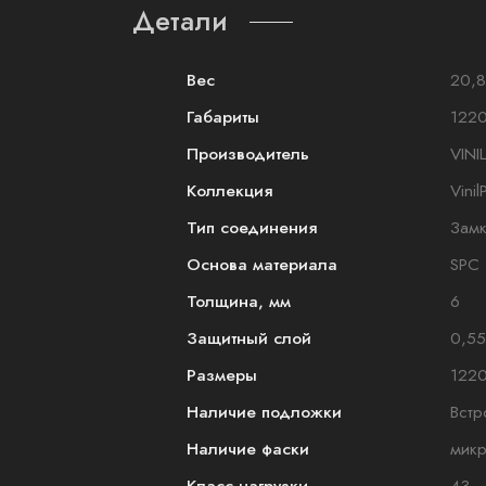
Детали
Вес
20,8
Габариты
1220
Производитель
VINI
Коллекция
Vinil
Тип соединения
Зам
Основа материала
SPC
Толщина, мм
6
Защитный слой
0,55
Размеры
122
Наличие подложки
Встр
Наличие фаски
мик
Класс нагрузки
43