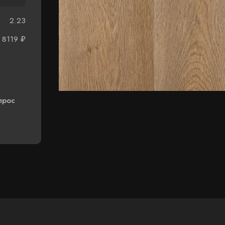
2.23
8119
₽
прос