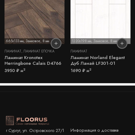
665x133 мм
,
Замковое
,
8 мм
1220x198 мм
,
Замковое
,
8 мм
ЛАМИНАТ
,
ЛАМИНАТ ЁЛОЧКА
ЛАМИНАТ
Ламинат Kronotex
Ламинат Norland Elegant
Herringbone Calais D4766
Дуб Ланай LF301-01
2
2
3950
₽
м
1690
₽
м
Информация о доставке
г.Сургут, ул. Островского 27/1