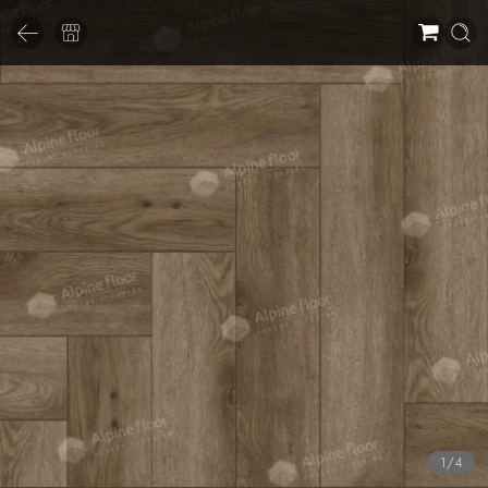
1
/
4