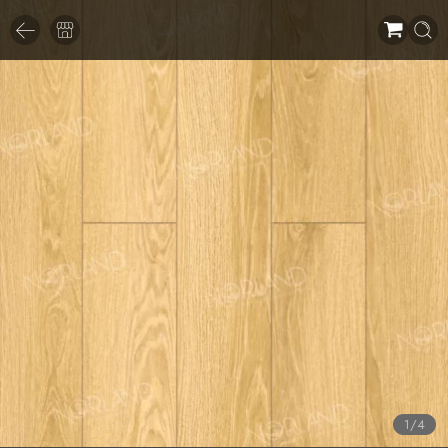
1
/
4