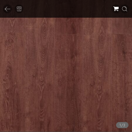
1
/
3