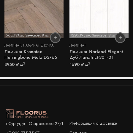
665x133 мм
,
Замковое
,
8 мм
1220x198 мм
,
Замковое
,
8 мм
ЛАМИНАТ
,
ЛАМИНАТ ЁЛОЧКА
ЛАМИНАТ
Ламинат Kronotex
Ламинат Norland Elegant
Herringbone Metz D3766
Дуб Ланай LF301-01
2
2
3950
₽
м
1690
₽
м
Информация о доставке
г.Сургут, ул. Островского 27/1
+7 922 775 75 27
Политика