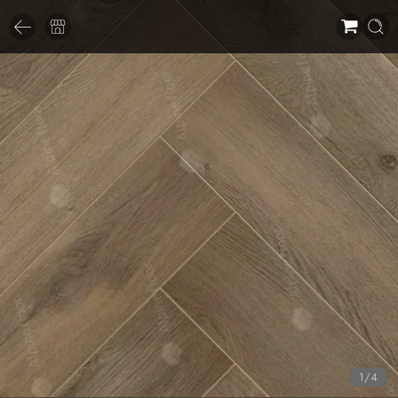
1
/
4